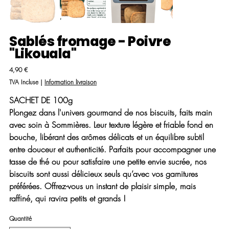
Sablés fromage - Poivre
"Likouala"
Prix
4,90 €
TVA Incluse
|
Information livraison
SACHET DE 100g
Plongez dans l'univers gourmand de nos biscuits, faits main
avec soin à Sommières. Leur texture légère et friable fond en
bouche, libérant des arômes délicats et un équilibre subtil
entre douceur et authenticité. Parfaits pour accompagner une
tasse de thé ou pour satisfaire une petite envie sucrée, nos
biscuits sont aussi délicieux seuls qu’avec vos garnitures
préférées. Offrez-vous un instant de plaisir simple, mais
raffiné, qui ravira petits et grands !
Quantité