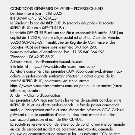
CONDITIONS GÉNÉRALES DE VENTE – PROFESSIONNELS
Dernière mise à jour : juillet 2025
INFORMATIONS GÉNÉRALES
Le Vendeur : la société @EPICURIUS (ci-après désignée « la société
@EPICURIUS » ou « @EPICURIUS »).
La société @EPICURIUS est une société à responsabilité limitée (SARL) au
capital de 1 250 €, dont le siège social est situé au 2 rue de l’Arnède,
30250 SOMMIÈRES, immatriculée au Registre du Commerce et des
Sociétés (RCS) de Nîmes sous le numéro 840 364 293.
Numéro individuel d’identification TVA : FR 35 840 364 293
Téléphone : 06 42 39 86 21
Adresse e-mail :
info@lerepairedescookies.com
Site internet :
https://www.biscuiteriesommieres.com/
Acheteurs concernés : Les présentes CGV s’appliquent exclusivement aux
acheteurs professionnels souhaitant effectuer un achat auprès de la
société @EPICURIUS, notamment via le site internet
https://www.biscuiteriesommieres.com
, ou par tout autre moyen (e-mail,
téléphone, courrier).
Article 1 – Champ d’application
Les présentes CGV régissent toutes les ventes de produits conclues entre
@EPICURIUS et ses clients professionnels. Le fait de passer commande
implique l’acceptation entière et sans réserve des présentes CGV. Celles-ci
prévalent sur toute condition d’achat ou document émanant du client,
sauf accord préalable et écrit de @EPICURIUS.
La société se réserve le droit de refuser ou de conditionner une commande
en cas de précédent incident de paiement, insolvabilité, demande
abusive ou comportement de mauvaise foi. Les présentes CGV peuvent