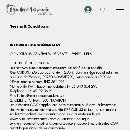
Terms & Conditions
INFORMATIONS GÉNÉRALES
CONDITIONS GÉNÉRALES DE VENTE – PARTICULIERS
1. IDENTITÉ DU VENDEUR
Le site
www.biscuiteriesommieres.com
est édité par la société
@EPICURIUS, SARL au capital de 1 250 €, dont le siège social est situé
au 2 rue de l’Arnède, 30250 SOMMIÈRES, immatriculée au RCS de
Nîmes sous le numéro 840 364 293.
Numéro de TVA intracommunautaire : FR 35 840 364 293
Téléphone : 06 42 39 86 21
Email :
info@lerepairedescookies.com
2. OBJET ET CHAMP D’APPLICATION
Les présentes CGV s’appliquent, sans restriction ni réserve, à l’ensemble
des ventes conclues entre la société @EPICURIUS et tout consommateur
souhaitant acheter les produits proposés à la vente sur le site
www.biscuiteriesommieres.com
ou en retrait boutique.
Le client reconnaît avoir pris connaissance et accepté les présentes CGV
avant la passation de sa commande.