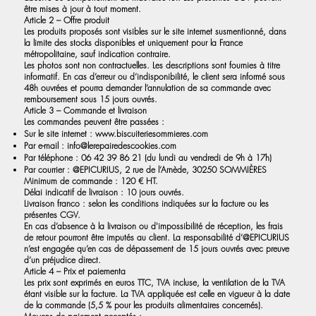
être mises à jour à tout moment.
Article 2 – Offre produit
Les produits proposés sont visibles sur le site internet susmentionné, dans
la limite des stocks disponibles et uniquement pour la France
métropolitaine, sauf indication contraire.
Les photos sont non contractuelles. Les descriptions sont fournies à titre
informatif. En cas d’erreur ou d’indisponibilité, le client sera informé sous
48h ouvrées et pourra demander l’annulation de sa commande avec
remboursement sous 15 jours ouvrés.
Article 3 – Commande et livraison
Les commandes peuvent être passées :
Sur le site internet :
www.biscuiteriesommieres.com
Par e-mail :
info@lerepairedescookies.com
Par téléphone : 06 42 39 86 21 (du lundi au vendredi de 9h à 17h)
Par courrier : @EPICURIUS, 2 rue de l’Arnède, 30250 SOMMIÈRES
Minimum de commande : 120 € HT.
Délai indicatif de livraison : 10 jours ouvrés.
Livraison franco : selon les conditions indiquées sur la facture ou les
présentes CGV.
En cas d’absence à la livraison ou d'impossibilité de réception, les frais
de retour pourront être imputés au client. La responsabilité d’@EPICURIUS
n’est engagée qu’en cas de dépassement de 15 jours ouvrés avec preuve
d’un préjudice direct.
Article 4 – Prix et paiementa
Les prix sont exprimés en euros TTC, TVA incluse, la ventilation de la TVA
étant visible sur la facture. La TVA appliquée est celle en vigueur à la date
de la commande (5,5 % pour les produits alimentaires concernés).