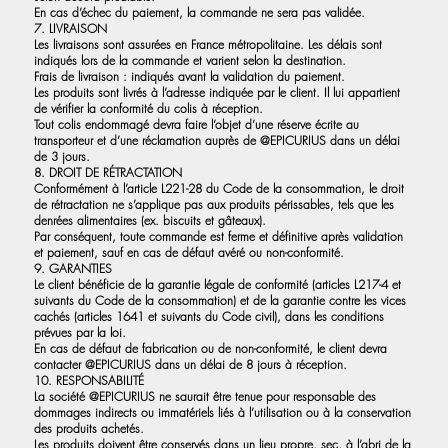
En cas d’échec du paiement, la commande ne sera pas validée.
7. LIVRAISON
Les livraisons sont assurées en France métropolitaine. Les délais sont
indiqués lors de la commande et varient selon la destination.
Frais de livraison : indiqués avant la validation du paiement.
Les produits sont livrés à l’adresse indiquée par le client. Il lui appartient
de vérifier la conformité du colis à réception.
Tout colis endommagé devra faire l’objet d’une réserve écrite au
transporteur et d’une réclamation auprès de @EPICURIUS dans un délai
de 3 jours.
8. DROIT DE RÉTRACTATION
Conformément à l’article L221-28 du Code de la consommation, le droit
de rétractation ne s’applique pas aux produits périssables, tels que les
denrées alimentaires (ex. biscuits et gâteaux).
Par conséquent, toute commande est ferme et définitive après validation
et paiement, sauf en cas de défaut avéré ou non-conformité.
9. GARANTIES
Le client bénéficie de la garantie légale de conformité (articles L217-4 et
suivants du Code de la consommation) et de la garantie contre les vices
cachés (articles 1641 et suivants du Code civil), dans les conditions
prévues par la loi.
En cas de défaut de fabrication ou de non-conformité, le client devra
contacter @EPICURIUS dans un délai de 8 jours à réception.
10. RESPONSABILITÉ
La société @EPICURIUS ne saurait être tenue pour responsable des
dommages indirects ou immatériels liés à l’utilisation ou à la conservation
des produits achetés.
Les produits doivent être conservés dans un lieu propre, sec, à l’abri de la