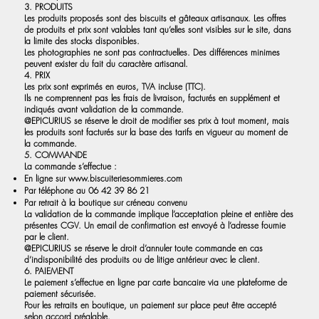
3. PRODUITS
Les produits proposés sont des biscuits et gâteaux artisanaux. Les offres
de produits et prix sont valables tant qu’elles sont visibles sur le site, dans
la limite des stocks disponibles.
Les photographies ne sont pas contractuelles. Des différences minimes
peuvent exister du fait du caractère artisanal.
4. PRIX
Les prix sont exprimés en euros, TVA incluse (TTC).
Ils ne comprennent pas les frais de livraison, facturés en supplément et
indiqués avant validation de la commande.
@EPICURIUS se réserve le droit de modifier ses prix à tout moment, mais
les produits sont facturés sur la base des tarifs en vigueur au moment de
la commande.
5. COMMANDE
La commande s’effectue :
En ligne sur
www.biscuiteriesommieres.com
Par téléphone au 06 42 39 86 21
Par retrait à la boutique sur créneau convenu
La validation de la commande implique l’acceptation pleine et entière des
présentes CGV. Un email de confirmation est envoyé à l’adresse fournie
par le client.
@EPICURIUS se réserve le droit d’annuler toute commande en cas
d’indisponibilité des produits ou de litige antérieur avec le client.
6. PAIEMENT
Le paiement s’effectue en ligne par carte bancaire via une plateforme de
paiement sécurisée.
Pour les retraits en boutique, un paiement sur place peut être accepté
selon accord préalable.