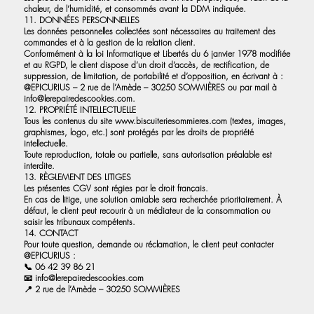
chaleur, de l’humidité, et consommés avant la DDM indiquée.
11. DONNÉES PERSONNELLES
Les données personnelles collectées sont nécessaires au traitement des
commandes et à la gestion de la relation client.
Conformément à la loi Informatique et Libertés du 6 janvier 1978 modifiée
et au RGPD, le client dispose d’un droit d’accès, de rectification, de
suppression, de limitation, de portabilité et d’opposition, en écrivant à :
@EPICURIUS – 2 rue de l’Arnède – 30250 SOMMIÈRES ou par mail à
info@lerepairedescookies.com
.
12. PROPRIÉTÉ INTELLECTUELLE
Tous les contenus du site
www.biscuiteriesommieres.com
(textes, images,
graphismes, logo, etc.) sont protégés par les droits de propriété
intellectuelle.
Toute reproduction, totale ou partielle, sans autorisation préalable est
interdite.
13. RÈGLEMENT DES LITIGES
Les présentes CGV sont régies par le droit français.
En cas de litige, une solution amiable sera recherchée prioritairement. À
défaut, le client peut recourir à un médiateur de la consommation ou
saisir les tribunaux compétents.
14. CONTACT
Pour toute question, demande ou réclamation, le client peut contacter
@EPICURIUS :
📞 06 42 39 86 21
📧
info@lerepairedescookies.com
📍 2 rue de l’Arnède – 30250 SOMMIÈRES