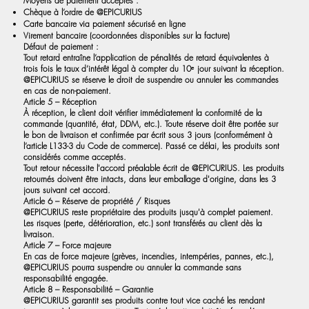
Moyens de paiement acceptés :
Chèque à l’ordre de @EPICURIUS
Carte bancaire via paiement sécurisé en ligne
Virement bancaire (coordonnées disponibles sur la facture)
Défaut de paiement :
Tout retard entraîne l’application de pénalités de retard équivalentes à
trois fois le taux d’intérêt légal à compter du 10ᵉ jour suivant la réception.
@EPICURIUS se réserve le droit de suspendre ou annuler les commandes
en cas de non-paiement.
Article 5 – Réception
À réception, le client doit vérifier immédiatement la conformité de la
commande (quantité, état, DDM, etc.). Toute réserve doit être portée sur
le bon de livraison et confirmée par écrit sous 3 jours (conformément à
l’article L133-3 du Code de commerce). Passé ce délai, les produits sont
considérés comme acceptés.
Tout retour nécessite l'accord préalable écrit de @EPICURIUS. Les produits
retournés doivent être intacts, dans leur emballage d'origine, dans les 3
jours suivant cet accord.
Article 6 – Réserve de propriété / Risques
@EPICURIUS reste propriétaire des produits jusqu'à complet paiement.
Les risques (perte, détérioration, etc.) sont transférés au client dès la
livraison.
Article 7 – Force majeure
En cas de force majeure (grèves, incendies, intempéries, pannes, etc.),
@EPICURIUS pourra suspendre ou annuler la commande sans
responsabilité engagée.
Article 8 – Responsabilité – Garantie
@EPICURIUS garantit ses produits contre tout vice caché les rendant