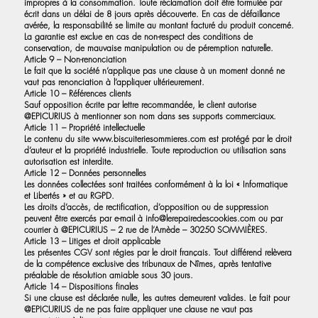
impropres à la consommation. Toute réclamation doit être formulée par
écrit dans un délai de 8 jours après découverte. En cas de défaillance
avérée, la responsabilité se limite au montant facturé du produit concerné.
La garantie est exclue en cas de non-respect des conditions de
conservation, de mauvaise manipulation ou de péremption naturelle.
Article 9 – Non-renonciation
Le fait que la société n’applique pas une clause à un moment donné ne
vaut pas renonciation à l’appliquer ultérieurement.
Article 10 – Références clients
Sauf opposition écrite par lettre recommandée, le client autorise
@EPICURIUS à mentionner son nom dans ses supports commerciaux.
Article 11 – Propriété intellectuelle
Le contenu du site
www.biscuiteriesommieres.com
est protégé par le droit
d’auteur et la propriété industrielle. Toute reproduction ou utilisation sans
autorisation est interdite.
Article 12 – Données personnelles
Les données collectées sont traitées conformément à la loi « Informatique
et Libertés » et au RGPD.
Les droits d’accès, de rectification, d’opposition ou de suppression
peuvent être exercés par e-mail à
info@lerepairedescookies.com
ou par
courrier à @EPICURIUS – 2 rue de l’Arnède – 30250 SOMMIÈRES.
Article 13 – Litiges et droit applicable
Les présentes CGV sont régies par le droit français. Tout différend relèvera
de la compétence exclusive des tribunaux de Nîmes, après tentative
préalable de résolution amiable sous 30 jours.
Article 14 – Dispositions finales
Si une clause est déclarée nulle, les autres demeurent valides. Le fait pour
@EPICURIUS de ne pas faire appliquer une clause ne vaut pas