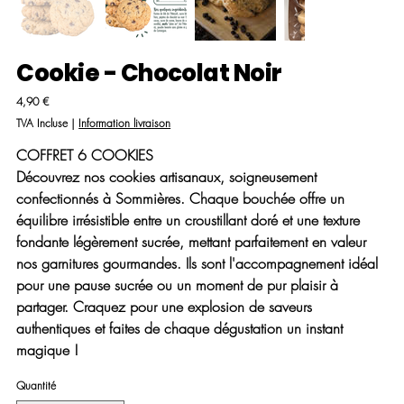
Cookie - Chocolat Noir
Prix
4,90 €
TVA Incluse
|
Information livraison
COFFRET 6 COOKIES
Découvrez nos cookies artisanaux, soigneusement
confectionnés à Sommières. Chaque bouchée offre un
équilibre irrésistible entre un croustillant doré et une texture
fondante légèrement sucrée, mettant parfaitement en valeur
nos garnitures gourmandes. Ils sont l'accompagnement idéal
pour une pause sucrée ou un moment de pur plaisir à
partager. Craquez pour une explosion de saveurs
authentiques et faites de chaque dégustation un instant
magique !
Quantité