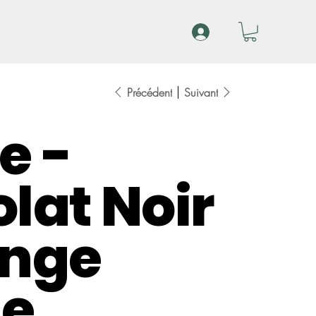
Précédent
Suivant
e -
lat Noir
ange
te