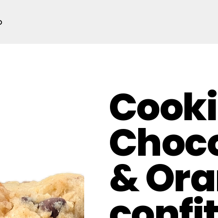
o
Cooki
Choco
& Or
confi