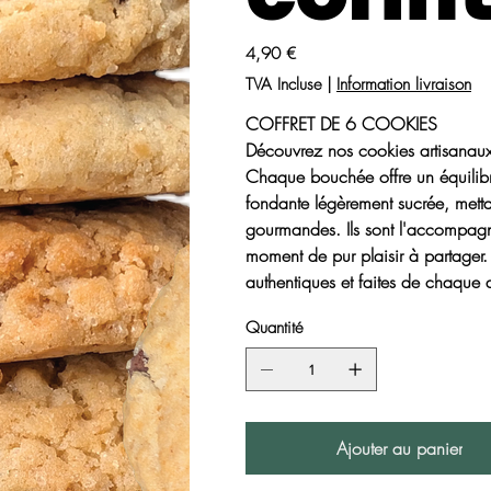
Prix
4,90 €
TVA Incluse
|
Information livraison
COFFRET DE 6 COOKIES
Découvrez nos cookies artisanau
Chaque bouchée offre un équilibre i
fondante légèrement sucrée, metta
gourmandes. Ils sont l'accompag
moment de pur plaisir à partager
authentiques et faites de chaque 
Quantité
Ajouter au panier