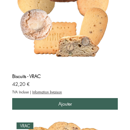
Biscuits - VRAC
Prix
42,20 €
TVA Incluse
|
Information livraison
Ajouter
VRAC