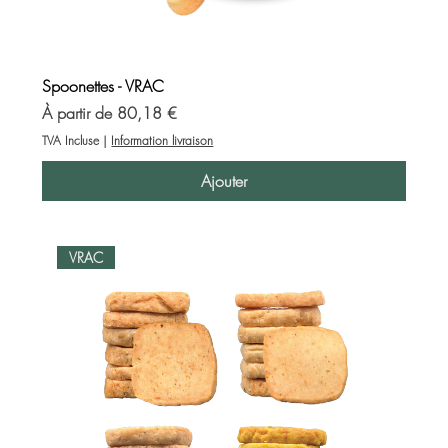
Spoonettes - VRAC
Prix promotionnel
À partir de
80,18 €
TVA Incluse
|
Information livraison
Ajouter
VRAC