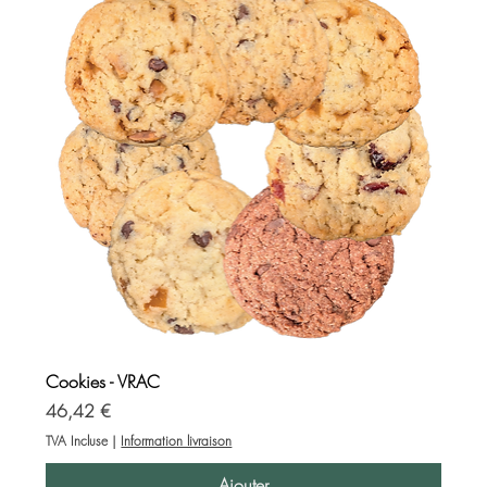
Cookies - VRAC
Prix
46,42 €
TVA Incluse
|
Information livraison
Ajouter