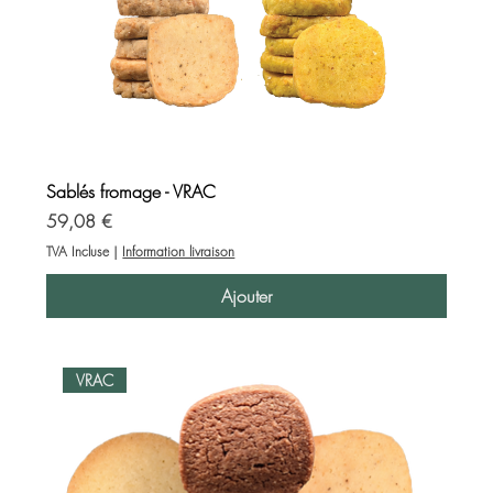
Sablés fromage - VRAC
Prix
59,08 €
TVA Incluse
|
Information livraison
Ajouter
VRAC